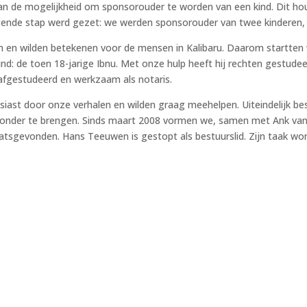
an de mogelijkheid om sponsorouder te worden van een kind. Dit houd
gende stap werd gezet: we werden sponsorouder van twee kinderen, 
 en wilden betekenen voor de mensen in Kalibaru. Daarom startten 
ind: de toen 18-jarige Ibnu. Met onze hulp heeft hij rechten gestudee
s afgestudeerd en werkzaam als notaris.
st door onze verhalen en wilden graag meehelpen. Uiteindelijk beslo
n onder te brengen. Sinds maart 2008 vormen we, samen met Ank van 
plaatsgevonden. Hans Teeuwen is gestopt als bestuurslid. Zijn taak 