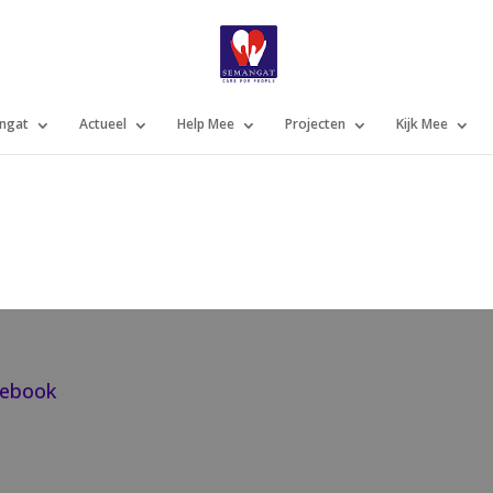
ngat
Actueel
Help Mee
Projecten
Kijk Mee
cebook